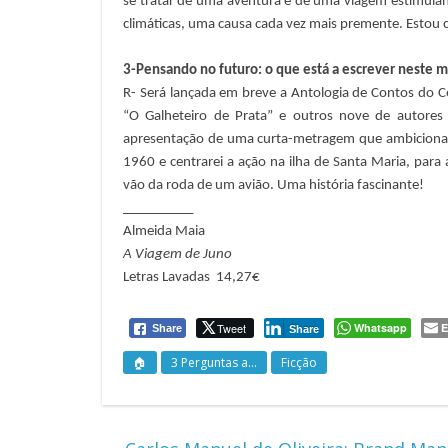
se tratar de uma aventura e de uma viagem estimulan
climáticas, uma causa cada vez mais premente. Estou ce
3-Pensando no futuro: o que está a escrever neste
R- Será lançada em breve a Antologia de Contos do C
“O Galheteiro de Prata” e outros nove de autores 
apresentação de uma curta-metragem que ambiciona 
1960 e centrarei a ação na ilha de Santa Maria, para
vão da roda de um avião. Uma história fascinante!
__________
Almeida Maia
A Viagem de Juno
Letras Lavadas 14,27€
Tweet
Whatsapp
E
Share
Share
🏠
3 Perguntas a...
Ficção