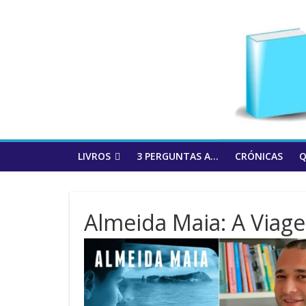
to
content
LIVROS
3 PERGUNTAS A…
CRÓNICAS
Q
Almeida Maia: A Viag