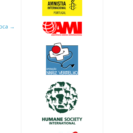
Boca
→