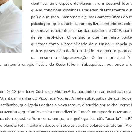
científica, uma espécie de viagem a um possível futu
que as condições climáticas alteraram drasticamente o 
país e o mundo. Mantendo algumas características do thr
psicológico, que caracterizaram os livros anteriores, colo
personagens perante dilemas daquele ano de 2049, que 
de ser resolvidos. O cenário a que me refiro cont
questões como a possibilidade de a União Europeia p
outros países além do Reino Unido, o aumento populac
ou mesmo a criopreservação. O tema principal é
u origem à criação fictícia da Rede Tubular Subaquática, por onde cir
o em 2013 por Terry Costa, da MiratecArts, aquando da apresentação d
tlântida” na ilha do Pico, nos Açores. A rede subaquática de comboios
satlântico, que ligaria Londres a Nova Iorque, discutido por Michel Verne (
uma aventura, que tanto ensina como diverte. Juno é um rapaz de nove anos
ando respostas. Ao mesmo tempo, um geólogo Islandês “acorda” na Rú
 o planeta totalmente mudado, em que as calotas polares derreteram. Al