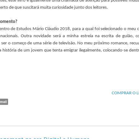
tes, este livro é igualmente uma chamada de atenção para possíveis mud
rto de que suscitará muita curiosidade junto dos leitores.
 momento?
entro de Estudos Mário Cláudio 2018, para a qual foi selecionado o meu 
nacionais. Outra novidade será a minha estreia na escrita de guião, 
ser o começo de uma série de televisão. No meu próximo romance, recua
 a história de um jovem que tenta emigrar ilegalmente, colocando-se dent
COMPRAR O L
mail