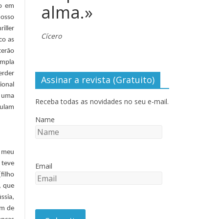
alma.»
ro em
nosso
iller
Cícero
co as
terão
empla
erder
Assinar a revista (Gratuito)
ional
 uma
Receba todas as novidades no seu e-mail.
culam
Name
o meu
 teve
Email
filho
, que
ssia,
ém de