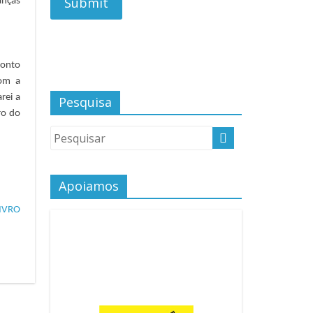
anças
conto
com a
rei a
Pesquisa
ro do
Apoiamos
IVRO