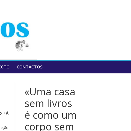
ECTO
CONTACTOS
«Uma casa
sem livros
é como um
ro «A
corpo sem
icção