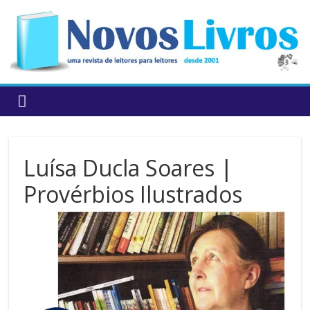
to
content
Luísa Ducla Soares |
Provérbios Ilustrados