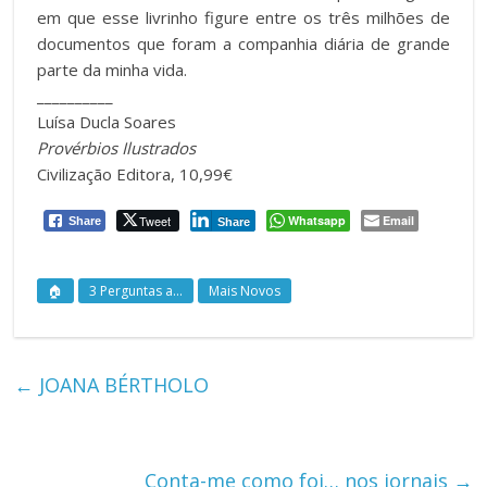
em que esse livrinho figure entre os três milhões de
documentos que foram a companhia diária de grande
parte da minha vida.
__________
Luísa Ducla Soares
Provérbios Ilustrados
Civilização Editora, 10,99€
Tweet
Whatsapp
Email
Share
Share
🏠
3 Perguntas a...
Mais Novos
←
JOANA BÉRTHOLO
Conta-me como foi… nos jornais
→