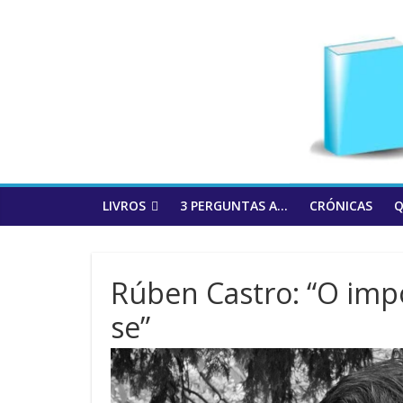
to
content
LIVROS
3 PERGUNTAS A…
CRÓNICAS
Q
Rúben Castro: “O impo
se”