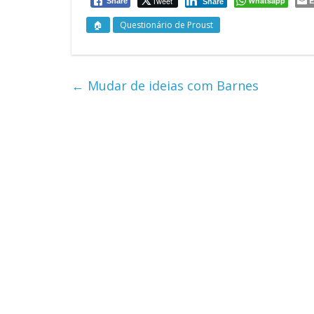
Tweet
Whatsapp
E
Share
Share
🏠
Questionário de Proust
←
Mudar de ideias com Barnes