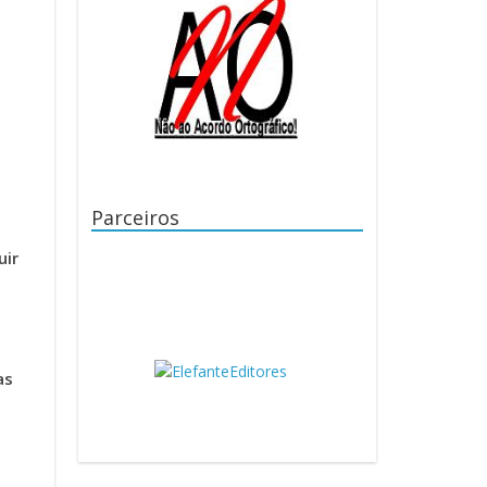
Parceiros
uir
as