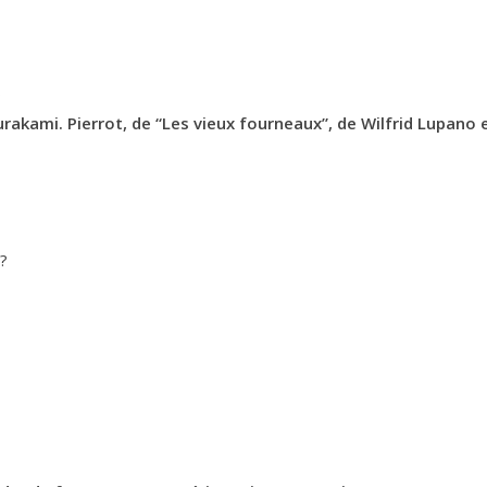
?
Murakami
.
Pierrot, de “Les vieux fourneaux”, de Wilfrid Lupano 
l?