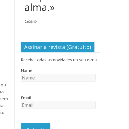
alma.»
Cícero
Assinar a revista (Gratuito)
Receba todas as novidades no seu e-mail.
Name
sou
ma
Email
 nem
ia
sso