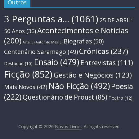
Outros
3 Perguntas a...
(1061)
25 DE ABRIL:
Acontecimentos e Notícias
50 Anos
(36)
(200)
Biografias
(50)
Arte
(3)
Autor do Mês
(3)
Crónicas
(237)
Centenário Saramago
(49)
Ensaio
(479)
Entrevistas
(111)
Destaque
(10)
Ficção
(852)
Gestão e Negócios
(123)
Não Ficção
(492)
Poesia
Mais Novos
(42)
(222)
Questionário de Proust
(85)
Teatro
(12)
Copyright © 2026
Novos Livros
. All rights reserved.