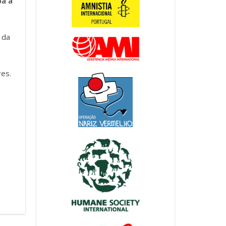
pa a
 da
res.