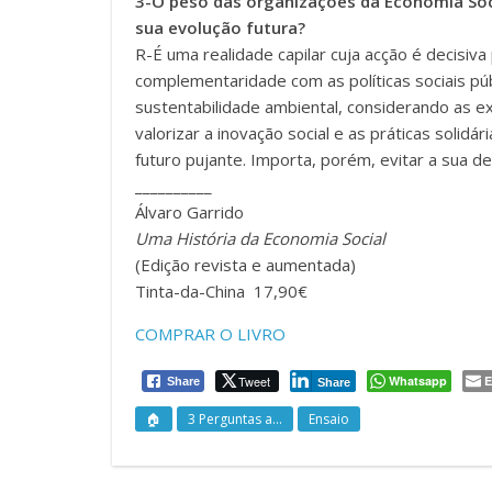
3-O peso das organizações da Economia Soc
sua evolução futura?
R-É uma realidade capilar cuja acção é decisiva
complementaridade com as políticas sociais pú
sustentabilidade ambiental, considerando as 
valorizar a inovação social e as práticas solidá
futuro pujante. Importa, porém, evitar a sua 
__________
Álvaro Garrido
Uma História da Economia Social
(Edição revista e aumentada)
Tinta-da-China 17,90€
COMPRAR O LIVRO
Tweet
Whatsapp
E
Share
Share
🏠
3 Perguntas a...
Ensaio