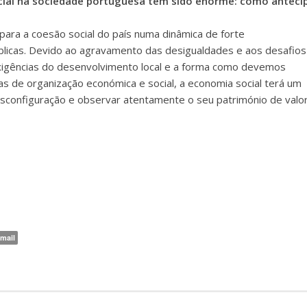
ial na sociedade portuguesa tem sido enorme: como anteci
 para a coesão social do país numa dinâmica de forte
blicas. Devido ao agravamento das desigualdades e aos desafios
exigências do desenvolvimento local e a forma como devemos
rias de organização económica e social, a economia social terá um
desconfiguração e observar atentamente o seu património de valo
mail