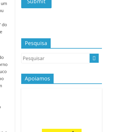
e um
ou
” do
re
Pesquisa
do
orno
ouco
Apoiamos
po
m
o