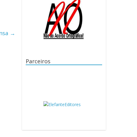
ensa
→
Parceiros