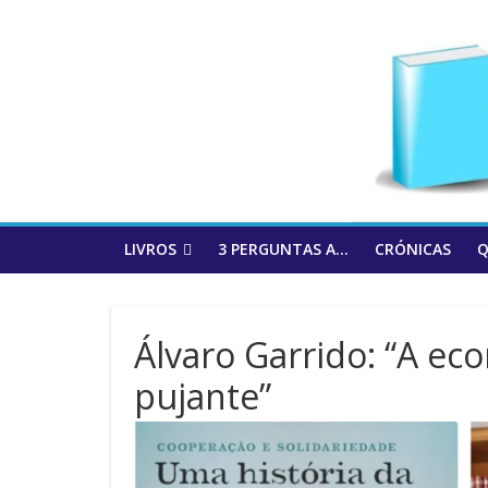
to
content
LIVROS
3 PERGUNTAS A…
CRÓNICAS
Q
Álvaro Garrido: “A ec
pujante”