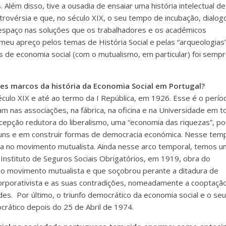
 Além disso, tive a ousadia de ensaiar uma história intelectual d
ntrovérsia e que, no século XIX, o seu tempo de incubação, dialog
 espaço nas soluções que os trabalhadores e os académicos
meu apreço pelos temas de História Social e pelas “arqueologias
s de economia social (com o mutualismo, em particular) foi semp
des marcos da história da Economia Social em Portugal?
ulo XIX e até ao termo da I República, em 1926. Esse é o perío
m nas associações, na fábrica, na oficina e na Universidade em t
epção redutora do liberalismo, uma “economia das riquezas”, p
muns e em construir formas de democracia económica. Nesse tem
-la no movimento mutualista. Ainda nesse arco temporal, temos u
 Instituto de Seguros Sociais Obrigatórios, em 1919, obra do
 o movimento mutualista e que soçobrou perante a ditadura de
 corporativista e as suas contradições, nomeadamente a cooptaçã
es. Por último, o triunfo democrático da economia social e o seu
rático depois do 25 de Abril de 1974.