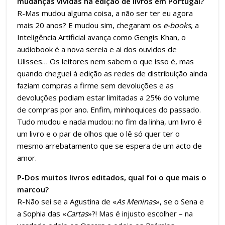
mudanças vividas na edição de livros em Portugal?
R-Mas mudou alguma coisa, a não ser ter eu agora
mais 20 anos? E mudou sim, chegaram os
e-books
, a
Inteligência Artificial avança como Gengis Khan, o
audiobook é a nova sereia e ai dos ouvidos de
Ulisses… Os leitores nem sabem o que isso é, mas
quando cheguei à edição as redes de distribuição ainda
faziam compras a firme sem devoluções e as
devoluções podiam estar limitadas a 25% do volume
de compras por ano. Enfim, minhoquices do passado.
Tudo mudou e nada mudou: no fim da linha, um livro é
um livro e o par de olhos que o lê só quer ter o
mesmo arrebatamento que se espera de um acto de
amor.
P-Dos muitos livros editados, qual foi o que mais o
marcou?
R-Não sei se a Agustina de «
As Meninas
», se o Sena e
a Sophia das «
Cartas
»?! Mas é injusto escolher ­– na