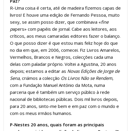
Paz?
R-Uma coisa é certa, até de madeira fizemos capas de
livros! E houve uma edição de Fernando Pessoa, muito
sexy, se assim posso dizer, que combinava «
fine
p
apers» com papéis de jornal. Cabe aos leitores, aos
críticos, aos meus camaradas editores fazer o balanço.
O que posso dizer é que estou mais feliz hoje do que
no dia em que, em 2006, comecei. Fiz Livros Amarelos,
Vermelhos, Brancos e Negros, colecções cada uma
delas com paladar próprio. Voltei a Agustina, 20 anos
depois; estamos a editar as
Novas Edições de Jorge de
Sena
, criámos a colecção
Os Livros Não se Rendem
,
com a Fundação Manuel António da Mota, numa
parceria que é também um serviço público à rede
nacional de bibliotecas públicas. Dois mil livros depois,
para 20 anos, sinto-me bem e em paz com o mundo e
com os meus irmãos humanos.
P-Nestes 20 anos, quais foram as principais