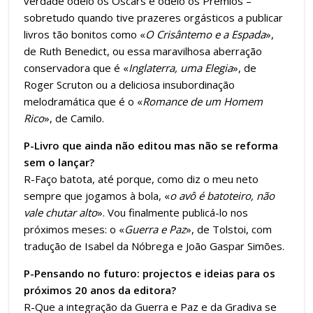
verdade odeio os Oscars e odeio os Prémios –
sobretudo quando tive prazeres orgásticos a publicar
livros tão bonitos como «
O Crisântemo e a Espada
»,
de Ruth Benedict, ou essa maravilhosa aberração
conservadora que é «
Inglaterra, uma Elegia
», de
Roger Scruton ou a deliciosa insubordinação
melodramática que é o «
Romance de um Homem
Rico
», de Camilo.
P-Livro que ainda não editou mas não se reforma
sem o lançar?
R-Faço batota, até porque, como diz o meu neto
sempre que jogamos à bola, «
o avô é batoteiro, não
vale chutar alto
». Vou finalmente publicá-lo nos
próximos meses: o «
Guerra e Paz
», de Tolstoi, com
tradução de Isabel da Nóbrega e João Gaspar Simões.
P-Pensando no futuro: projectos e ideias para os
próximos 20 anos da editora?
R-Que a integração da Guerra e Paz e da Gradiva se