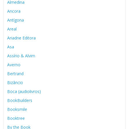
Almedina
Ancora
Antígona
Areal
Ariadne Editora
Asa
Assírio & Alvim
Averno
Bertrand
Bizâncio
Boca (audiolivros)
BookBuilders
Booksmile
Booktree
By the Book