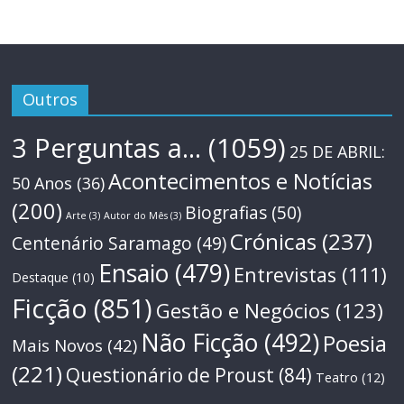
Outros
3 Perguntas a...
(1059)
25 DE ABRIL:
Acontecimentos e Notícias
50 Anos
(36)
(200)
Biografias
(50)
Arte
(3)
Autor do Mês
(3)
Crónicas
(237)
Centenário Saramago
(49)
Ensaio
(479)
Entrevistas
(111)
Destaque
(10)
Ficção
(851)
Gestão e Negócios
(123)
Não Ficção
(492)
Poesia
Mais Novos
(42)
(221)
Questionário de Proust
(84)
Teatro
(12)