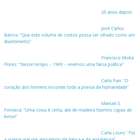
25 anos depois
José Carlos
Barros: “Que este volume de contos possa ser olhado como um
divertimento”
Francisco Moita
Flores: “Nesse tempo – 1969 – vivemos uma farsa política”
Carla Pais: “O
coração dos homens esconde toda a poesia da humanidade”
Manuel S.
Fonseca: “Uma coisa é certa, até de madeira fizemos capas de
livros!”
Carla Louro: “Foi
a poesia que me aproximou da dança e da arquitetura”