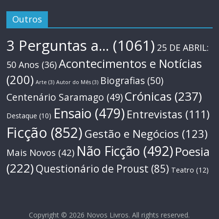
Outros
3 Perguntas a...
(1061)
25 DE ABRIL:
Acontecimentos e Notícias
50 Anos
(36)
(200)
Biografias
(50)
Arte
(3)
Autor do Mês
(3)
Crónicas
(237)
Centenário Saramago
(49)
Ensaio
(479)
Entrevistas
(111)
Destaque
(10)
Ficção
(852)
Gestão e Negócios
(123)
Não Ficção
(492)
Poesia
Mais Novos
(42)
(222)
Questionário de Proust
(85)
Teatro
(12)
Copyright © 2026
Novos Livros
. All rights reserved.