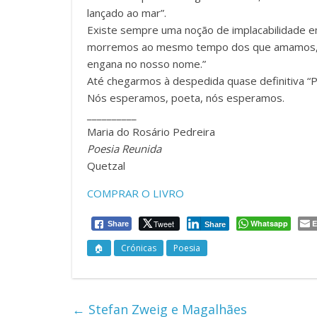
lançado ao mar”.
Existe sempre uma noção de implacabilidade e
morremos ao mesmo tempo dos que amamos, po
engana no nosso nome.”
Até chegarmos à despedida quase definitiva “
Nós esperamos, poeta, nós esperamos.
__________
Maria do Rosário Pedreira
Poesia Reunida
Quetzal
COMPRAR O LIVRO
Tweet
Whatsapp
E
Share
Share
🏠
Crónicas
Poesia
←
Stefan Zweig e Magalhães