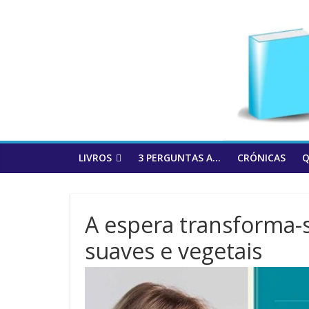
to
content
LIVROS
3 PERGUNTAS A…
CRÓNICAS
Q
A espera transforma-s
suaves e vegetais