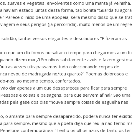
os, suaves e vegetais, envolventes como uma manta já velhinha,
 haviam estado juntas desta forma, tão bonita “Guarda tu agora
e.” Parece o início de uma epopeia, será mesmo disso que se trat
 viagem e seus perigos (já percorrida), muito menos de um regr
 solidão, tantos versos elegantes e desoladores “E fizeram as
ar o que um dia fomos ou saltar o tempo para chegarmos a um fu
, quando dizem mar,/têm olhos subitamente azuis e fazem gestos
 Outras vezes ultrapassamos tudo coleccionando corpos de
nca nevou de madrugada no/teu quarto?” Poemas dolorosos e
indo-nos, ao mesmo tempo, confortados.
vão dar apenas a um que desapareceu para ficar para sempre
 Pessoas e coisas e paisagens, para que servem afinal? São uma
adas pela gase dos dias “houve sempre coisas de esguelha nas
ico, o amante para sempre desaparecido, poderá nunca ter existi
rá para sempre, mesmo que a poeta diga que “eu já não tenho ma
Penélope contemporânea: “Tenho os olhos azuis de tanto os ter