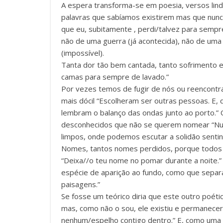
A espera transforma-se em poesia, versos lind
palavras que sabíamos existirem mas que nunca
que eu, subitamente , perdi/talvez para sempr
não de uma guerra (já acontecida), não de uma
(impossível).
Tanta dor tão bem cantada, tanto sofrimento e
camas para sempre de lavado.”
Por vezes temos de fugir de nós ou reencontr
mais dócil “Escolheram ser outras pessoas. E
lembram o balanço das ondas junto ao porto.”
desconhecidos que não se querem nomear “Nu
limpos, onde podemos escutar a solidão sent
Nomes, tantos nomes perdidos, porque todos 
“Deixa//o teu nome no pomar durante a noite.”
espécie de aparição ao fundo, como que separ
paisagens.”
Se fosse um teórico diria que este outro poét
mas, como não o sou, ele existiu e permanece
nenhum/espelho contigo dentro.” E, como uma 