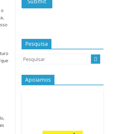
 o
a,
esso
Pesquisa
turo
/que
Apoiamos
do,
is