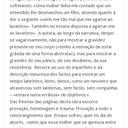
sofrimento. «Uma mulher tinha-me contado que um
entendido lhe desmanchou um filho, dizendo quanto à
dor o seguinte «senti-me tão mal que me agarrei ao
lavatório». Também eu estava disposta a agarrar-me
ao lavatório». A autora, ao longo da narrativa, despe-
se vagarosamente, não para mostrar a gravidez
presente no seu corpo («tenho a sensação de estar
grávida de uma forma abstrata»), mas para mostrar a
gravidez do seu pânico, do seu desânimo, da sua
resistência. Recorre ao uso do imperfeito e da
descrição minuciosa dos factos para mostrar um
tempo labiríntico, lento, denso, como um nevoeiro que
atravessou sem lanternas, sem faróis, sem companhia
– «estava numa errância» de objetivos.».
Das frinchas das páginas desta obra escorre
provação, homenagem e trauma. Provação a todo o
constrangimento que Ernaux sofreu, quer no dia do
aborto, «sinto que essa mulher que se apressa entre