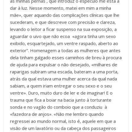
as minhas pernas , que introduz o espéculo me está a
dar à luz. Nesse momento, matei em mim a minha
mãe», quer aquando das complicações clínicas que lhe
sucederam, e que descreve com precisão e clareza,
levando o leitor a ficar suspenso na sua exposição, a
aguardar o uivo que não ecoa «agora tinha um sexo
exibido, esquartejado, um ventre raspado, aberto ao
exterior”. Homenagem a todas as mulheres que antes
dela tinham galgado esses caminhos de breu à procura
de ajuda para expulsar o não desejado, «milhares de
raparigas subiram uma escada, bateram a uma porta,
atrás da qual estava uma mulher acerca da qual nada
sabiam, a quem iriam entregar o seu sexo e o seu
ventre». Duro, muito duro de ler e de imaginar! E o
trauma que fica a boiar na bacia junto à torturante
sonda e no vagão do comboio que a conduziu à
«fazedora de anjos». «Não me lembro quando
regressei ao mundo normal, isto é, aquele em que a
visão de um lavatório ou da cabeça dos passageiros