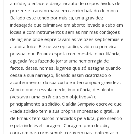
amiúde, o enlace e dança incauta de corpos ávidos de
prazer se transformava em carmim bailado de morte.
Bailado este tendo por música, uma gravidez
indesejada que culminava em aborto levado a cabo em
locais e com instrumentos sem as mínimas condições
de higiene onde espreitavam as velozes septicémias e
a afoita foice. E é nesse episódio, vivido na primeira
pessoa, que Ernaux espeta com mestria e acutilância,
aguçada faca fazendo jorrar uma hemorragia de
factos, datas, nomes, lugares que só estagna quando
cessa a sua narração, ficando assim cicatrizado o
acontecimento da sua curta e interrompida gravidez .
Aborto onde resvala medo, impotência, desalento
(«estava numa errância sem objetivos») e
principalmente a solidão. Claúdia Sampaio escreve que
«cada solidão tem a sua própria impressão digital», a
de Ernaux tem sulcos marcados pela luta, pelo silêncio
e pela indelével coragem. Coragem para decidir,
coragem para prosseguir, coragem para enfrentar o