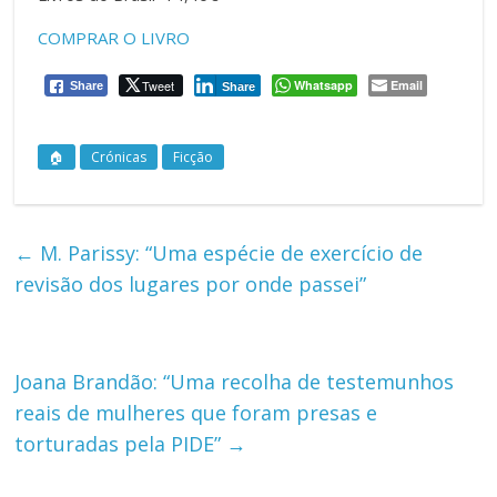
COMPRAR O LIVRO
Tweet
Whatsapp
Email
Share
Share
🏠
Crónicas
Ficção
←
M. Parissy: “Uma espécie de exercício de
revisão dos lugares por onde passei”
Joana Brandão: “Uma recolha de testemunhos
reais de mulheres que foram presas e
torturadas pela PIDE”
→