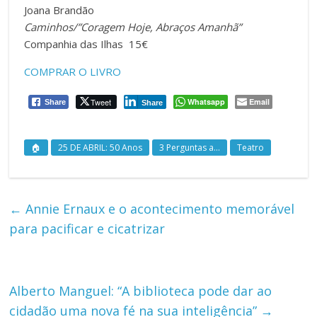
Joana Brandão
Caminhos/”Coragem Hoje, Abraços Amanhã”
Companhia das Ilhas 15€
COMPRAR O LIVRO
Tweet
Whatsapp
Email
Share
Share
🏠
25 DE ABRIL: 50 Anos
3 Perguntas a...
Teatro
←
Annie Ernaux e o acontecimento memorável
para pacificar e cicatrizar
Alberto Manguel: “A biblioteca pode dar ao
cidadão uma nova fé na sua inteligência”
→