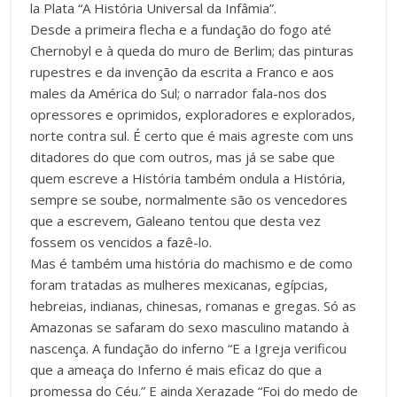
la Plata “A História Universal da Infâmia”.
Desde a primeira flecha e a fundação do fogo até
Chernobyl e à queda do muro de Berlim; das pinturas
rupestres e da invenção da escrita a Franco e aos
males da América do Sul; o narrador fala-nos dos
opressores e oprimidos, exploradores e explorados,
norte contra sul. É certo que é mais agreste com uns
ditadores do que com outros, mas já se sabe que
quem escreve a História também ondula a História,
sempre se soube, normalmente são os vencedores
que a escrevem, Galeano tentou que desta vez
fossem os vencidos a fazê-lo.
Mas é também uma história do machismo e de como
foram tratadas as mulheres mexicanas, egípcias,
hebreias, indianas, chinesas, romanas e gregas. Só as
Amazonas se safaram do sexo masculino matando à
nascença. A fundação do inferno “E a Igreja verificou
que a ameaça do Inferno é mais eficaz do que a
promessa do Céu.” E ainda Xerazade “Foi do medo de