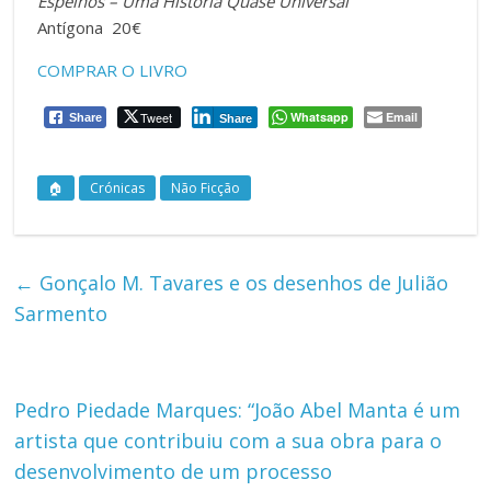
Espelhos – Uma História Quase Universal
Antígona 20€
COMPRAR O LIVRO
Tweet
Whatsapp
Email
Share
Share
🏠
Crónicas
Não Ficção
←
Gonçalo M. Tavares e os desenhos de Julião
Sarmento
Pedro Piedade Marques: “João Abel Manta é um
artista que contribuiu com a sua obra para o
desenvolvimento de um processo