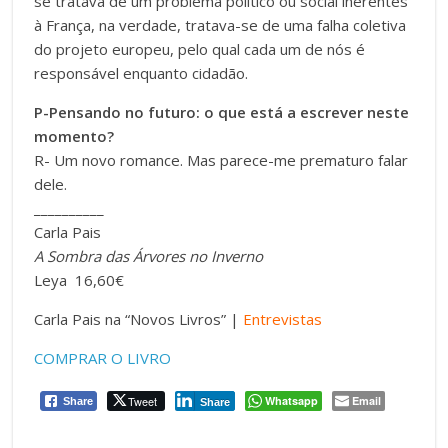
se tratava de um problema político ou social inerentes
à França, na verdade, tratava-se de uma falha coletiva
do projeto europeu, pelo qual cada um de nós é
responsável enquanto cidadão.
P-Pensando no futuro: o que está a escrever neste
momento?
R- Um novo romance. Mas parece-me prematuro falar
dele.
__________
Carla Pais
A Sombra das Árvores no Inverno
Leya 16,60€
Carla Pais na “Novos Livros” |
Entrevistas
COMPRAR O LIVRO
Tweet
Whatsapp
Email
Share
Share