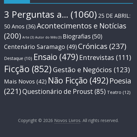
3 Perguntas a...
(1060)
25 DE ABRIL:
Acontecimentos e Notícias
50 Anos
(36)
(200)
Biografias
(50)
Arte
(3)
Autor do Mês
(3)
Crónicas
(237)
Centenário Saramago
(49)
Ensaio
(479)
Entrevistas
(111)
Destaque
(10)
Ficção
(852)
Gestão e Negócios
(123)
Não Ficção
(492)
Poesia
Mais Novos
(42)
(221)
Questionário de Proust
(85)
Teatro
(12)
Copyright © 2026
Novos Livros
. All rights reserved.