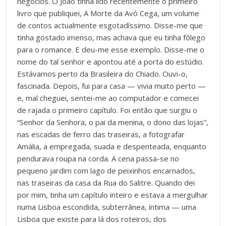
negócios. O João tinha lido recentemente o primeiro
livro que publiquei, A Morte da Avó Cega, um volume
de contos actualmente esgotadíssimo. Disse-me que
tinha gostado imenso, mas achava que eu tinha fôlego
para o romance. E deu-me esse exemplo. Disse-me o
nome do tal senhor e apontou até a porta do estúdio.
Estávamos perto da Brasileira do Chiado. Ouvi-o,
fascinada. Depois, fui para casa — vivia muito perto —
e, mal cheguei, sentei-me ao computador e comecei
de rajada o primeiro capítulo. Foi então que surgiu o
“Senhor da Senhora, o pai da menina, o dono das lojas”,
nas escadas de ferro das traseiras, a fotografar
Amália, a empregada, suada e despenteada, enquanto
pendurava roupa na corda. A cena passa-se no
pequeno jardim com lago de peixinhos encarnados,
nas traseiras da casa da Rua do Salitre. Quando dei
por mim, tinha um capítulo inteiro e estava a mergulhar
numa Lisboa escondida, subterrânea, íntima — uma
Lisboa que existe para lá dos roteiros, dos