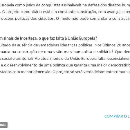
Europeia como palco de conquistas assinaláveis na defesa dos direitos hu
ais. O projeto comunitário está em constante construção, com avanços e re
as opções políticas dos cidadãos. O medo não pode comandar a construçã
sinais de incerteza, o que faz falta à União Europeia?
ultado da ausência de verdadeiras lideranças políticas. Nos últimos 20 ano
a marca na construção de uma visão mais humanista e solidária? Que dec
cial e territorial? Ao atual modelo da União Europeia falta, essencialmen
os e o desenvolvimento de uma política que garanta uma maior democratici
 Estados com menor dimensão. O projeto só será verdadeiramente comum s
COMPRAR O L
mail