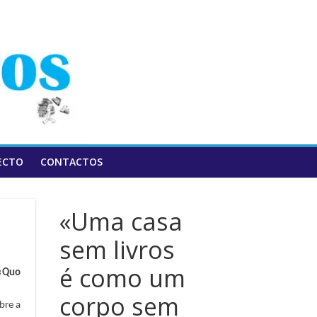
ECTO
CONTACTOS
«Uma casa
sem livros
é como um
 «Quo
corpo sem
bre a