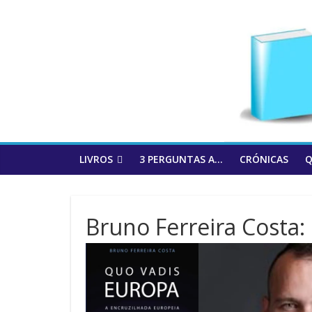
to
content
LIVROS
3 PERGUNTAS A…
CRÓNICAS
Q
Bruno Ferreira Costa: