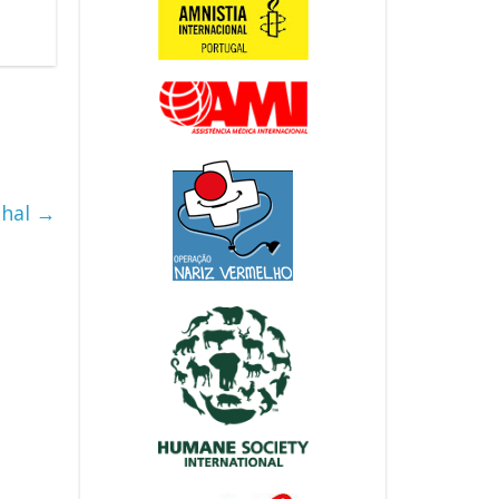
thal
→