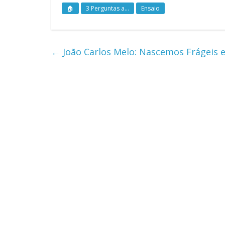
🏠
3 Perguntas a...
Ensaio
←
João Carlos Melo: Nascemos Frágeis