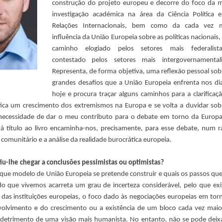
construção do projeto europeu e decorre do foco da 
investigação académica na área da Ciência Política 
Relações Internacionais, bem como da cada vez m
influência da União Europeia sobre as políticas nacionais
caminho elogiado pelos setores mais federalist
contestado pelos setores mais intergovernamentali
Representa, de forma objetiva, uma reflexão pessoal sob
grandes desafios que a União Europeia enfrenta nos di
hoje e procura traçar alguns caminhos para a clarificaç
ca um crescimento dos extremismos na Europa e se volta a duvidar sob
a necessidade de dar o meu contributo para o debate em torno da Europ
á título ao livro encaminha-nos, precisamente, para esse debate, num r
omunitário e a análise da realidade burocrática europeia.
iu-lhe chegar a conclusões pessimistas ou optimistas?
, que modelo de União Europeia se pretende construir e quais os passos qu
do que vivemos acarreta um grau de incerteza considerável, pelo que ex
 das instituições europeias, o foco dado às negociações europeias em tor
nvolvimento e do crescimento ou a existência de um bloco cada vez mai
m detrimento de uma visão mais humanista. No entanto, não se pode deix