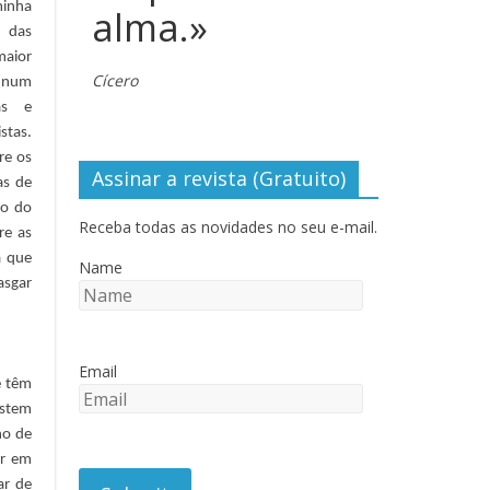
minha
alma.»
e das
aior
Cícero
, num
as e
stas.
re os
Assinar a revista (Gratuito)
as de
ão do
Receba todas as novidades no seu e-mail.
re as
a que
Name
asgar
Email
e têm
istem
no de
or em
ar de