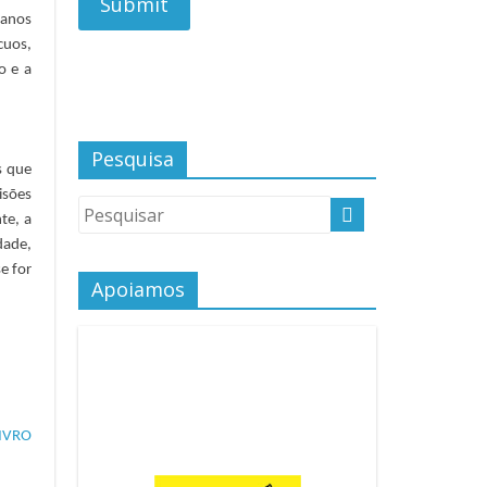
manos
cuos,
o e a
Pesquisa
s que
isões
te, a
dade,
e for
Apoiamos
IVRO