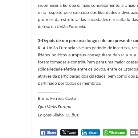
reconhecer a Europa e, mais concretamente, a União 
e no respeito pelo exercício das liberdades individu
próprios da estrutura das sociedades e resultado d
defesa da União Europeia.
3-Depois de um percurso longo e de um presente com 
R- A União Europeia vive um período de incerteza, res
líderes políticos europeus conseguiram deixar a su
foram tomadas e contribuíram para uma maior coesão so
solidariedade efetiva entre os povos, entre os Estad
através da participação dos cidadãos, bem como dos
partilhado por todos os membros.
__________
Bruno
Ferreira
Costa
Quo Vadis Europa
Edições Sílabo 13,80€
Tweet
Whatsapp
E
Share
Share