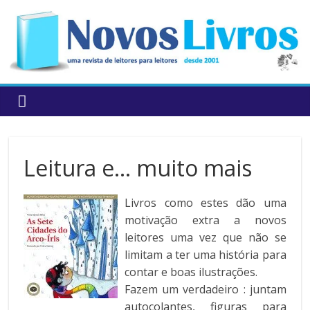
to
content
Leitura e… muito mais
Livros como estes dão uma
motivação extra a novos
leitores uma vez que não se
limitam a ter uma história para
contar e boas ilustrações.
Fazem um verdadeiro : juntam
autocolantes, figuras para