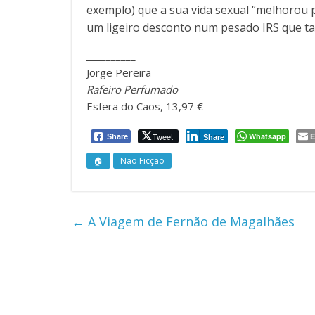
exemplo) que a sua vida sexual “melhorou p
um ligeiro desconto num pesado IRS que t
__________
Jorge Pereira
Rafeiro Perfumado
Esfera do Caos, 13,97 €
Tweet
Whatsapp
E
Share
Share
🏠
Não Ficção
←
A Viagem de Fernão de Magalhães