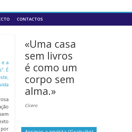
ECTO
CONTACTOS
«Uma casa
sem livros
 e a
é como um
”. É
corpo sem
ste,
vida
alma.»
rosa
Cícero
ação
 sem
exto
 por
Assinar a revista (Gratuito)