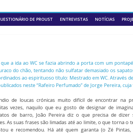
UESTIONÁRIO DE PROUST
ENTREVISTAS
NOTÍCIAS
PROJ
que a ida ao WC se fazia abrindo a porta com um pontapé
uraco do chão, tentando não sulfatar demasiado os sapatos
dinados ao espirituoso título: Mestrado em WC. Através de
blicados neste “Rafeiro Perfumado” de Jorge Pereira, cuja 
io de loucas crónicas muito difícil de encontrar na p
uitas vezes, naquilo que eu gosto de designar de imagin
tos de barro, João Pereira diz o que precisa de dizer
s. As suas frases são limadas até ao limite, o que torna o t
stou e recomendou. Há até quem garanta (o Zé Pintas,