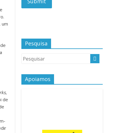
de
o.
, um
Pesquisa
 de
a
Apoiamos
rks
,
i de
 de
em-
dir