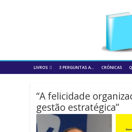
to
content
LIVROS
3 PERGUNTAS A…
CRÓNICAS
Q
“A felicidade organiz
gestão estratégica”