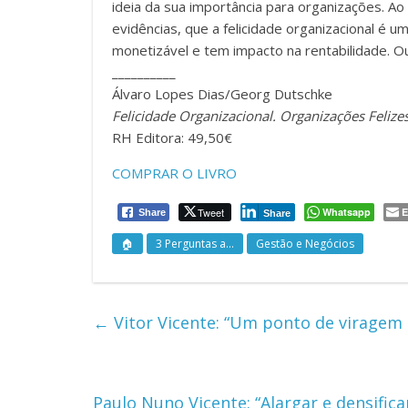
ideia da sua importância para organizações. A
evidências, que a felicidade organizacional é 
monetizável e tem impacto na rentabilidade. Ou
__________
Álvaro Lopes Dias/Georg Dutschke
Felicidade Organizacional. Organizações Felize
RH Editora: 49,50€
COMPRAR O LIVRO
Tweet
Whatsapp
E
Share
Share
🏠
3 Perguntas a...
Gestão e Negócios
←
Vitor Vicente: “Um ponto de viragem
Paulo Nuno Vicente: “Alargar e densific