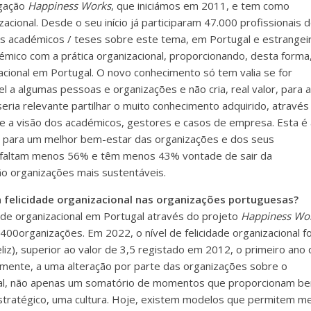
igação
Happiness Works
, que iniciámos em 2011, e tem como
acional. Desde o seu início já participaram 47.000 profissionais 
s académicos / teses sobre este tema, em Portugal e estrangeir
mico com a prática organizacional, proporcionando, desta forma
acional em Portugal. O novo conhecimento só tem valia se for
el a algumas pessoas e organizações e não cria, real valor, para a
eria relevante partilhar o muito conhecimento adquirido, através
sse a visão dos académicos, gestores e casos de empresa. Esta é 
ir para um melhor bem-estar das organizações e dos seus
zes faltam menos 56% e têm menos 43% vontade de sair da
ão organizações mais sustentáveis.
 felicidade organizacional nas organizações portuguesas?
ade organizacional em Portugal através do projeto
Happiness
Wo
 400organizações. Em 2022, o nível de felicidade organizacional fo
feliz), superior ao valor de 3,5 registado em 2012, o primeiro ano
almente, a uma alteração por parte das organizações sobre o
onal, não apenas um somatório de momentos que proporcionam b
stratégico, uma cultura. Hoje, existem modelos que permitem me