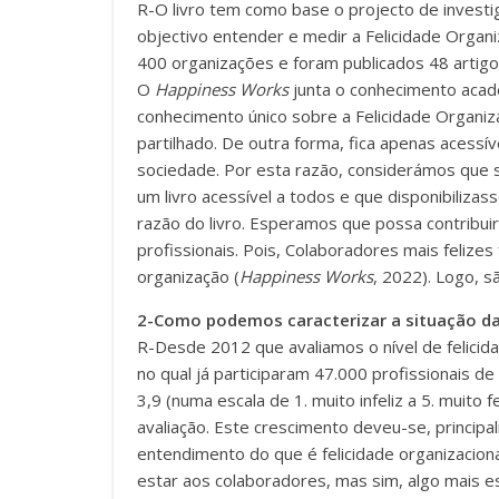
R-O livro tem como base o projecto de invest
objectivo entender e medir a Felicidade Organiz
400 organizações e foram publicados 48 artigo
O
Happiness Works
junta o conhecimento acadé
conhecimento único sobre a Felicidade Organiz
partilhado. De outra forma, fica apenas acessív
sociedade. Por esta razão, considerámos que s
um livro acessível a todos e que disponibiliza
razão do livro. Esperamos que possa contribu
profissionais. Pois, Colaboradores mais feli
organização (
Happiness Works
, 2022). Logo, s
2-Como podemos caracterizar a situação da
R-Desde 2012 que avaliamos o nível de felicid
no qual já participaram 47.000 profissionais de
3,9 (numa escala de 1. muito infeliz a 5. muito 
avaliação. Este crescimento deveu-se, princip
entendimento do que é felicidade organizaci
estar aos colaboradores, mas sim, algo mais e