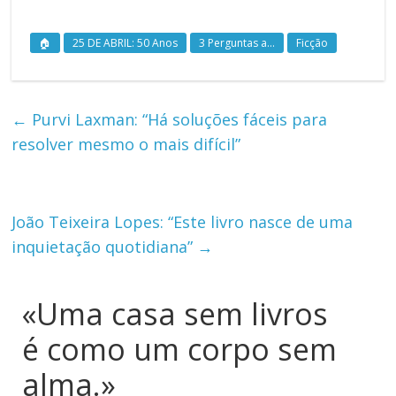
🏠
25 DE ABRIL: 50 Anos
3 Perguntas a...
Ficção
←
Purvi Laxman: “Há soluções fáceis para
resolver mesmo o mais difícil”
João Teixeira Lopes: “Este livro nasce de uma
inquietação quotidiana”
→
«Uma casa sem livros
é como um corpo sem
alma.»