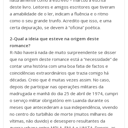
naturalmente como a escrevo – marcou a escrita
deste livro. Leitores e amigos escritores que tiveram
a amabilidade de o ler, indicam a fluência e o ritmo
como o seu grande trunfo. Acredito que isso, e uma
certa depuração, se devem à “oficina” poética.
2-Qual a ideia que esteve na origem deste
romance?
R-Não haverá nada de muito surpreendente se disser
que na origem deste romance está a “necessidade” de
contar uma história com uma boa fatia de factos e
coincidências extraordinários que trazia comigo há
décadas. Creio que é muitas vezes assim. No caso,
depois de participar nas operações militares da
madrugada e manhã do dia 25 de abril de 1974, cumpri
o serviço militar obrigatório em Luanda durante os
meses que antecederam a sua independência, vivendo
no centro do turbilhão de morte (muitos milhares de
vítimas, não duvido) e desespero resultantes da
guerra urbana entre MPLA, FNLA e UNITA. Depois, as