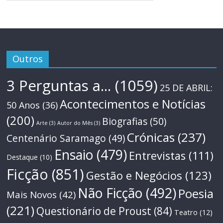
Outros
3 Perguntas a...
(1059)
25 DE ABRIL:
Acontecimentos e Notícias
50 Anos
(36)
(200)
Biografias
(50)
Arte
(3)
Autor do Mês
(3)
Crónicas
(237)
Centenário Saramago
(49)
Ensaio
(479)
Entrevistas
(111)
Destaque
(10)
Ficção
(851)
Gestão e Negócios
(123)
Não Ficção
(492)
Poesia
Mais Novos
(42)
(221)
Questionário de Proust
(84)
Teatro
(12)