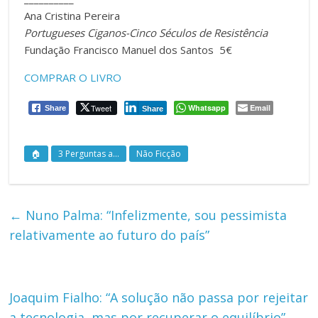
Ana Cristina Pereira
Portugueses Ciganos-Cinco Séculos de Resistência
Fundação Francisco Manuel dos Santos 5€
COMPRAR O LIVRO
Tweet
Whatsapp
Email
Share
Share
🏠
3 Perguntas a...
Não Ficção
←
Nuno Palma: “Infelizmente, sou pessimista
relativamente ao futuro do país”
Joaquim Fialho: “A solução não passa por rejeitar
a tecnologia, mas por recuperar o equilíbrio”
→