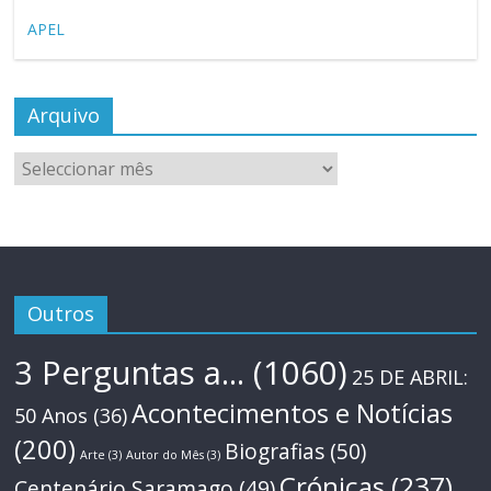
APEL
Arquivo
Arquivo
Outros
3 Perguntas a...
(1060)
25 DE ABRIL:
Acontecimentos e Notícias
50 Anos
(36)
(200)
Biografias
(50)
Arte
(3)
Autor do Mês
(3)
Crónicas
(237)
Centenário Saramago
(49)