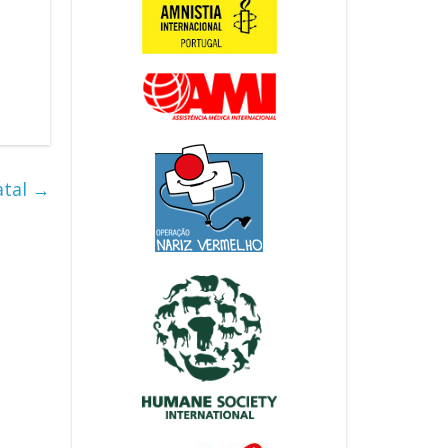
atal
→