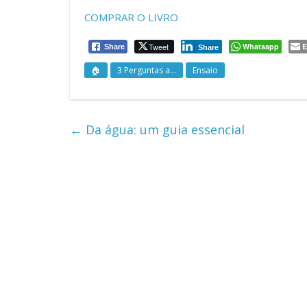
COMPRAR O LIVRO
Tweet
Whatsapp
E
Share
Share
🏠
3 Perguntas a...
Ensaio
←
Da água: um guia essencial