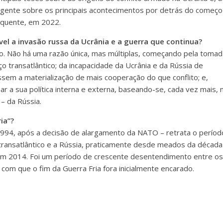
ente sobre os principais acontecimentos por detrás do começo
equente, em 2022.
el a invasão russa da Ucrânia e a guerra que continua?
vro. Não há uma razão única, mas múltiplas, começando pela tomad
 transatlântico; da incapacidade da Ucrânia e da Rússia de
sem a materialização de mais cooperação do que conflito; e,
ar a sua política interna e externa, baseando-se, cada vez mais, 
– da Rússia.
ia”?
 1994, após a decisão de alargamento da NATO – retrata o períod
ço transatlântico e a Rússia, praticamente desde meados da décad
em 2014. Foi um período de crescente desentendimento entre os
 com que o fim da Guerra Fria fora inicialmente encarado.