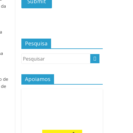
 da
a
Pesquisa
na
Apoiamos
o de
a de