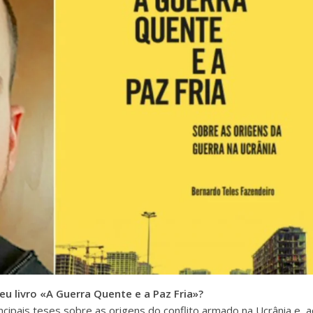
eu livro «A Guerra Quente e a Paz Fria»?
cipais teses sobre as origens do conflito armado na Ucrânia e, a