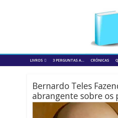
to
content
LIVROS
3 PERGUNTAS A…
CRÓNICAS
Q
Bernardo Teles Fazen
abrangente sobre os 