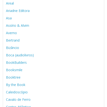
Areal
Ariadne Editora
Asa
Assírio & Alvim
Averno
Bertrand
Bizâncio
Boca (audiolivros)
BookBuilders
Booksmile
Booktree
By the Book
Caleidoscópio
Cavalo de Ferro
Centro Atlântico