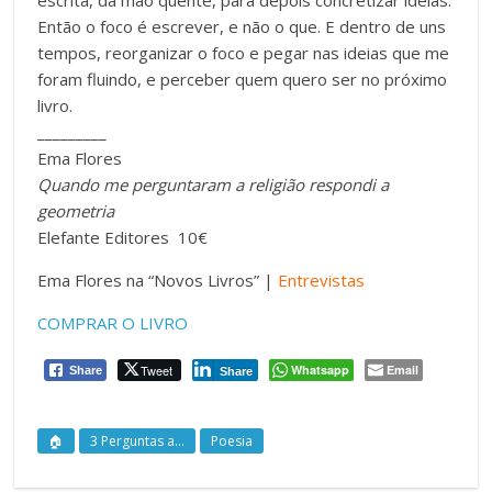
escrita, da mão quente, para depois concretizar ideias.
Então o foco é escrever, e não o que. E dentro de uns
tempos, reorganizar o foco e pegar nas ideias que me
foram fluindo, e perceber quem quero ser no próximo
livro.
_________
Ema Flores
Quando me perguntaram a religião respondi a
geometria
Elefante Editores 10€
Ema Flores na “Novos Livros” |
Entrevistas
COMPRAR O LIVRO
Tweet
Whatsapp
Email
Share
Share
🏠
3 Perguntas a...
Poesia