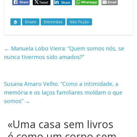
Tweet
Whatsapp
Email
Share
Share
🏠
Ensaio
Entrevistas
Não Ficção
←
Manuela Lobo Vieira: “Quem somos nós, se
nunca tivermos sido amados?”
Susana Amaro Velho: “Como a intimidade, a
memória e os laços familiares moldam o que
somos”
→
«Uma casa sem livros
é como um corpo sem