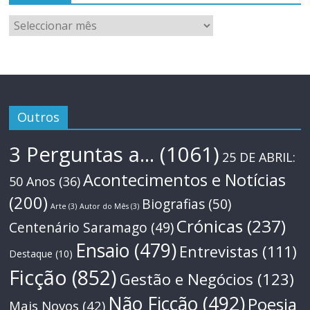
Arquivo
Outros
3 Perguntas a...
(1061)
25 DE ABRIL:
Acontecimentos e Notícias
50 Anos
(36)
(200)
Biografias
(50)
Arte
(3)
Autor do Mês
(3)
Crónicas
(237)
Centenário Saramago
(49)
Ensaio
(479)
Entrevistas
(111)
Destaque
(10)
Ficção
(852)
Gestão e Negócios
(123)
Não Ficção
(492)
Poesia
Mais Novos
(42)