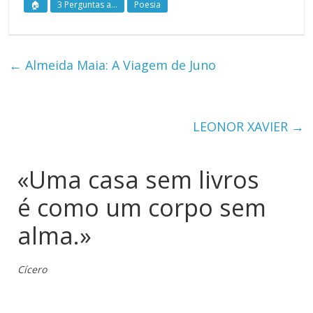
🏠
3 Perguntas a...
Poesia
←
Almeida Maia: A Viagem de Juno
LEONOR XAVIER
→
«Uma casa sem livros
é como um corpo sem
alma.»
Cícero