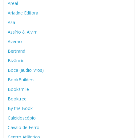
Areal
Ariadne Editora
Asa
Assírio & Alvim
Averno
Bertrand
Bizâncio
Boca (audiolivros)
BookBuilders
Booksmile
Booktree
By the Book
Caleidoscópio
Cavalo de Ferro
Centro Atlântico