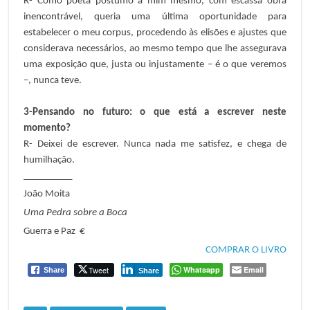
R- Como poeta póstumo a mim mesmo, com escassa obra
inencontrável, queria uma última oportunidade para
estabelecer o meu corpus, procedendo às elisões e ajustes que
considerava necessários, ao mesmo tempo que lhe assegurava
uma exposição que, justa ou injustamente – é o que veremos
–, nunca teve.
3-Pensando no futuro: o que está a escrever neste
momento?
R- Deixei de escrever. Nunca nada me satisfez, e chega de
humilhação.
__________
João Moita
Uma Pedra sobre a Boca
Guerra e Paz €
COMPRAR O LIVRO
Tweet
Whatsapp
Email
Share
Share