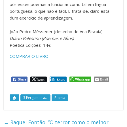
pôr esses poemas a funcionar como tal em língua
portuguesa, o que não é fácil. E trata-se, claro está,
dum exercício de aprendizagem.
__________
João Pedro Mésseder (desenho de Ana Biscaia)
Diário Palestino (Poemas e Afins)
Poética Edições 14€
COMPRAR O LIVRO
Tweet
Whatsapp
Email
Share
Share
🏠
3 Perguntas a...
Poesia
←
Raquel Fontão: “O terror como o melhor