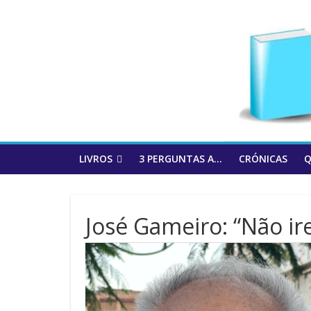
to
content
LIVROS
3 PERGUNTAS A…
CRÓNICAS
Q
José Gameiro: “Não ire