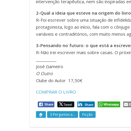
intervenção terapêutica, nem são inspiradas em
2-Qual a ideia que esteve na origem do livro
R-Foi escrever sobre uma situação de infidelid
protagonista, logo ao início, fala com o cônju
variáveis e contraditórios, com muito menos ag
3-Pensando no futuro: o que está a escrev
R-Não irei escrever mais sobre casais. O próxi
__________
José Gameiro
O Outro
Clube do Autor 17,50€
COMPRAR O LIVRO
Tweet
Whatsapp
E
Share
Share
🏠
3 Perguntas a...
Ficção