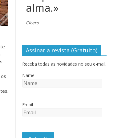
alma.»
Cícero
nte
Assinar a revista (Gratuito)
a
es
Receba todas as novidades no seu e-mail.
Name
 os
ntes.
Email