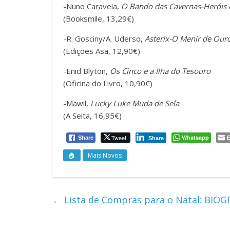
-Nuno Caravela,
O Bando das Cavernas-Heróis
(Booksmile, 13,29€)
-R. Gosciny/A. Uderso,
Asterix-O Menir de Our
(Edições Asa, 12,90€)
-Enid Blyton,
Os Cinco e a Ilha do Tesouro
(Oficina do Livro, 10,90€)
-Mawil,
Lucky Luke Muda de Sela
(A Seita, 16,95€)
Tweet
Whatsapp
E
Share
Share
🏠
Mais Novos
←
Lista de Compras para o Natal: BIOG