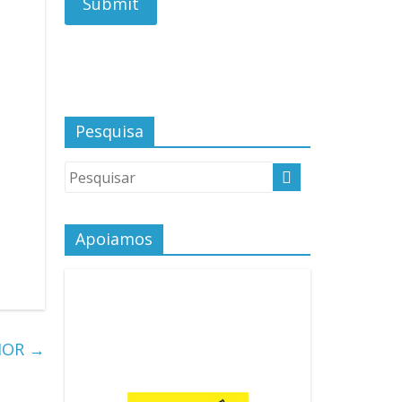
Pesquisa
Apoiamos
UMOR
→