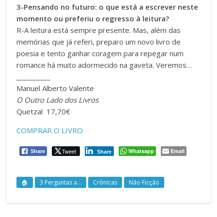
3-Pensando no futuro: o que está a escrever neste
momento ou preferiu o regresso à leitura?
R-A leitura está sempre presente. Mas, além das
memórias que já referi, preparo um novo livro de
poesia e tento ganhar coragem para repegar num
romance há muito adormecido na gaveta. Veremos…
__________
Manuel Alberto Valente
O Outro Lado dos Livros
Quetzal 17,70€
COMPRAR O LIVRO
Tweet
Whatsapp
Email
Share
Share
🏠
3 Perguntas a...
Crónicas
Não Ficção