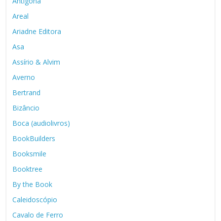
Antígona
Areal
Ariadne Editora
Asa
Assírio & Alvim
Averno
Bertrand
Bizâncio
Boca (audiolivros)
BookBuilders
Booksmile
Booktree
By the Book
Caleidoscópio
Cavalo de Ferro