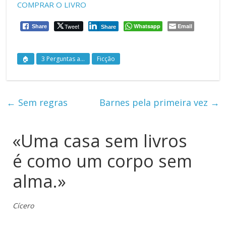
COMPRAR O LIVRO
Tweet
Whatsapp
Email
Share
Share
🏠
3 Perguntas a...
Ficção
←
Sem regras
Barnes pela primeira vez
→
«Uma casa sem livros
é como um corpo sem
alma.»
Cícero