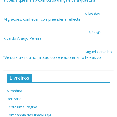
a poesia que me aproximou da dança e da arquitetura”
Atlas das
Migrações: conhecer, compreender e reflectir
O filósofo
Ricardo Araújo Pereira
Miguel Carvalho:
“Ventura treinou no ginásio do sensacionalismo televisivo”
Livreiros
Almedina
Bertrand
Centésima Página
Companhia das Ilhas-LOJA