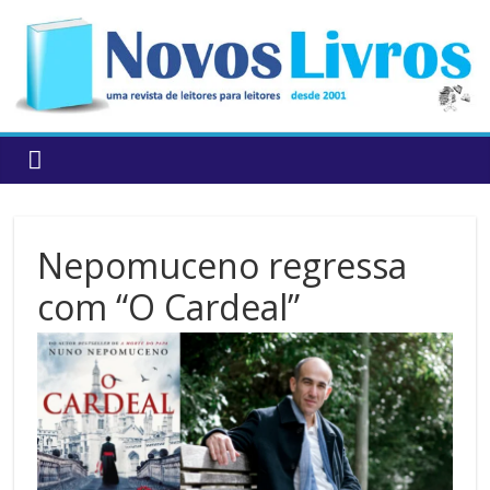
to
content
Nepomuceno regressa
com “O Cardeal”