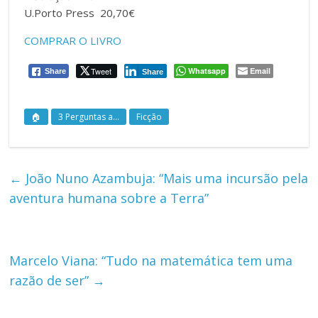
U.Porto Press 20,70€
COMPRAR O LIVRO
Tweet
Whatsapp
Email
Share
Share
🏠
3 Perguntas a...
Ficção
←
João Nuno Azambuja: “Mais uma incursão pela
aventura humana sobre a Terra”
Marcelo Viana: “Tudo na matemática tem uma
razão de ser”
→