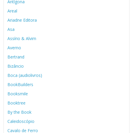
Antígona
Areal
Ariadne Editora
Asa
Assírio & Alvim
Averno
Bertrand
Bizâncio
Boca (audiolivros)
BookBuilders
Booksmile
Booktree
By the Book
Caleidoscópio
Cavalo de Ferro