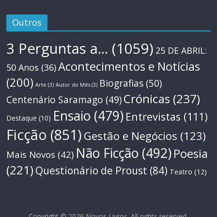
Outros
3 Perguntas a...
(1059)
25 DE ABRIL:
Acontecimentos e Notícias
50 Anos
(36)
(200)
Biografias
(50)
Arte
(3)
Autor do Mês
(3)
Crónicas
(237)
Centenário Saramago
(49)
Ensaio
(479)
Entrevistas
(111)
Destaque
(10)
Ficção
(851)
Gestão e Negócios
(123)
Não Ficção
(492)
Poesia
Mais Novos
(42)
(221)
Questionário de Proust
(84)
Teatro
(12)
Copyright © 2026
Novos Livros
. All rights reserved.