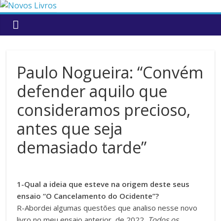
to
content
Paulo Nogueira: “Convém
defender aquilo que
consideramos precioso,
antes que seja
demasiado tarde”
1-Qual a ideia que esteve na origem deste seus
ensaio “O Cancelamento do Ocidente”?
R-Abordei algumas questões que analiso nesse novo
livro no meu ensaio anterior, de 2022,
Todos os