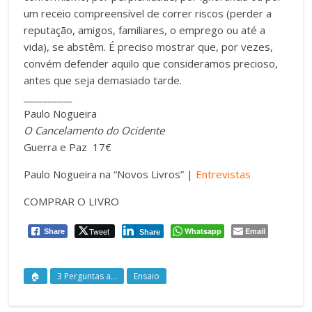
um receio compreensível de correr riscos (perder a
reputação, amigos, familiares, o emprego ou até a
vida), se abstêm. É preciso mostrar que, por vezes,
convém defender aquilo que consideramos precioso,
antes que seja demasiado tarde.
__________
Paulo Nogueira
O Cancelamento do Ocidente
Guerra e Paz 17€
Paulo Nogueira na “Novos Livros” |
Entrevistas
COMPRAR O LIVRO
Tweet
Whatsapp
Email
Share
Share
🏠
3 Perguntas a...
Ensaio