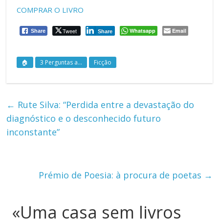
COMPRAR O LIVRO
Tweet
Whatsapp
Email
Share
Share
🏠
3 Perguntas a...
Ficção
←
Rute Silva: “Perdida entre a devastação do
diagnóstico e o desconhecido futuro
inconstante”
Prémio de Poesia: à procura de poetas
→
«Uma casa sem livros