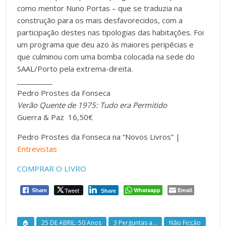
como mentor Nuno Portas – que se traduzia na
construção para os mais desfavorecidos, com a
participação destes nas tipologias das habitações. Foi
um programa que deu azo às maiores peripécias e
que culminou com uma bomba colocada na sede do
SAAL/Porto pela extrema-direita.
__________
Pedro Prostes da Fonseca
Verão Quente de 1975: Tudo era Permitido
Guerra & Paz 16,50€
Pedro Prostes da Fonseca na “Novos Livros” |
Entrevistas
COMPRAR O LIVRO
Tweet
Whatsapp
Email
Share
Share
🏠
25 DE ABRIL: 50 Anos
3 Perguntas a...
Não Ficção