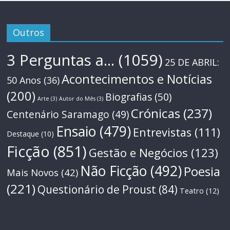
Outros
3 Perguntas a...
(1059)
25 DE ABRIL:
Acontecimentos e Notícias
50 Anos
(36)
(200)
Biografias
(50)
Arte
(3)
Autor do Mês
(3)
Crónicas
(237)
Centenário Saramago
(49)
Ensaio
(479)
Entrevistas
(111)
Destaque
(10)
Ficção
(851)
Gestão e Negócios
(123)
Não Ficção
(492)
Poesia
Mais Novos
(42)
(221)
Questionário de Proust
(84)
Teatro
(12)