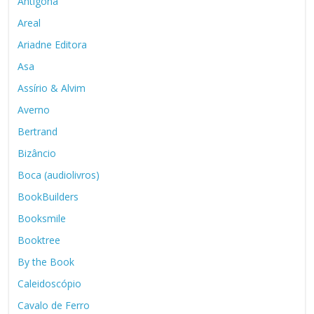
Antígona
Areal
Ariadne Editora
Asa
Assírio & Alvim
Averno
Bertrand
Bizâncio
Boca (audiolivros)
BookBuilders
Booksmile
Booktree
By the Book
Caleidoscópio
Cavalo de Ferro