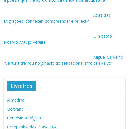
a poesia que me aproximou da dança e da arquitetura”
Atlas das
Migrações: conhecer, compreender e reflectir
O filósofo
Ricardo Araújo Pereira
Miguel Carvalho:
“Ventura treinou no ginásio do sensacionalismo televisivo”
Livreiros
Almedina
Bertrand
Centésima Página
Companhia das Ilhas-LOJA