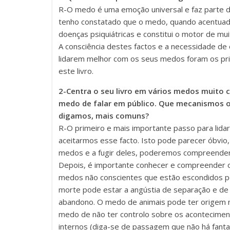
R-O medo é uma emoção universal e faz parte d
tenho constatado que o medo, quando acentuado
doenças psiquiátricas e constitui o motor de mu
A consciência destes factos e a necessidade de
lidarem melhor com os seus medos foram os pri
este livro.
2-Centra o seu livro em vários medos muito 
medo de falar em público. Que mecanismos o
digamos, mais comuns?
R-O primeiro e mais importante passo para l
aceitarmos esse facto. Isto pode parecer óbvi
medos e a fugir deles, poderemos compreender 
Depois, é importante conhecer e compreender o
medos não conscientes que estão escondidos po
morte pode estar a angústia de separação e de
abandono. O medo de animais pode ter origem n
medo de não ter controlo sobre os acontecimen
internos (diga-se de passagem que não há fant