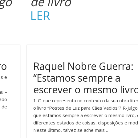
go
de livro
LER
ro
Raquel Nobre Guerra:
“Estamos sempre a
os e
escrever o mesmo livr
au –
hado
1-O que representa no contexto da sua obra liter
s de
o livro “Postes de Luz para Cães Vadios”? R-Julgo
que estamos sempre a escrever o mesmo livro,
diferentes estados de coisas, disposições e mod
Neste último, talvez se ache mais…