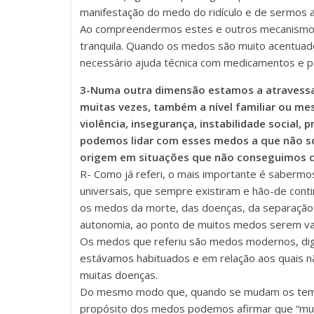
manifestação do medo do ridículo e de sermos a
Ao compreendermos estes e outros mecanismos
tranquila.
Quando os medos são muito acentuados
necessário ajuda técnica com medicamentos e ps
3-Numa outra dimensão estamos a atravessar 
muitas vezes, também a nível familiar ou me
violência, insegurança, instabilidade social,
podemos lidar com esses medos a que não só
origem em situações que não conseguimos c
R- Como já referi, o mais importante é saber
universais, que sempre existiram e hão-de cont
os medos da morte, das doenças, da separação, 
autonomia, ao ponto de muitos medos serem va
Os medos que referiu são medos modernos, dig
estávamos habituados e em relação aos quais n
muitas doenças.
Do mesmo modo que, quando se mudam os tem
propósito dos medos podemos afirmar que “mu