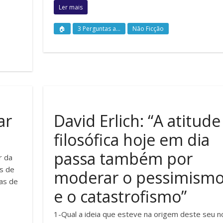
Ler mais
🏠
3 Perguntas a...
Não Ficção
ar
David Erlich: “A atitude
filosófica hoje em dia
passa também por
r da
s de
moderar o pessimism
as de
e o catastrofismo”
1-Qual a ideia que esteve na origem deste seu 