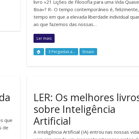
livro «21 Lições de Filosofia para uma Vida Quase
Boa»? R- O tempo contemporâneo é, felizmente
tempo em que a elevada liberdade individual qua
ao que fazemos das nossas…
Ler mais
🏠
3 Perguntas a...
Ensaio
 da
LER: Os melhores livro
sobre Inteligência
Artificial
es que
s de
A Inteligência Artificial (IA) entrou nas nossas vid