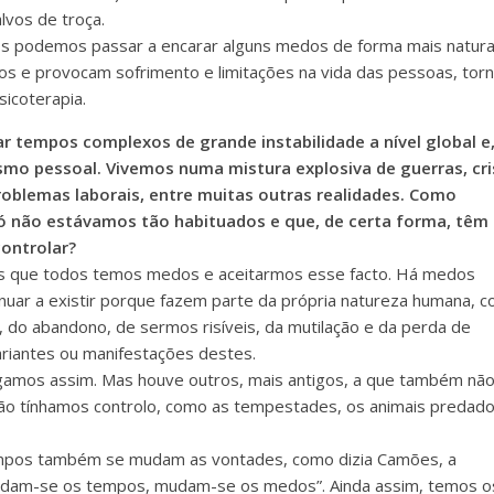
lvos de troça.
 podemos passar a encarar alguns medos de forma mais natura
 e provocam sofrimento e limitações na vida das pessoas, tor
icoterapia.
tempos complexos de grande instabilidade a nível global e
smo pessoal. Vivemos numa mistura explosiva de guerras, cri
 problemas laborais, entre muitas outras realidades. Como
 não estávamos tão habituados e que, de certa forma, têm
ontrolar?
mos que todos temos medos e aceitarmos esse facto. Há medos
inuar a existir porque fazem parte da própria natureza humana, 
do abandono, de sermos risíveis, da mutilação e da perda de
riantes ou manifestações destes.
amos assim. Mas houve outros, mais antigos, a que também nã
ão tínhamos controlo, como as tempestades, os animais predad
pos também se mudam as vontades, como dizia Camões, a
dam-se os tempos, mudam-se os medos”. Ainda assim, temos o