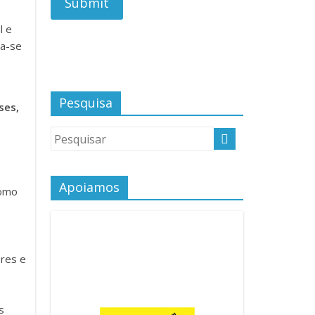
l e
na-se
,
Pesquisa
ses,
Apoiamos
como
o
ores e
s