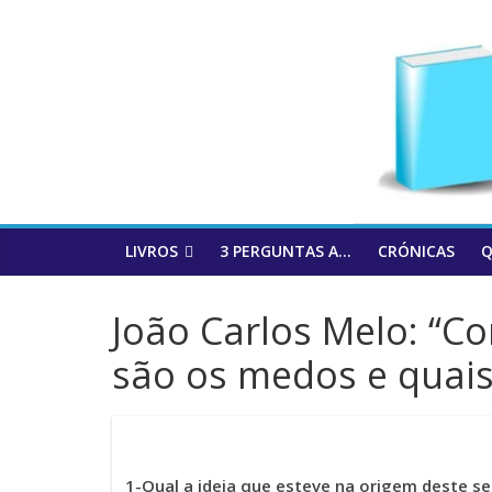
to
content
LIVROS
3 PERGUNTAS A…
CRÓNICAS
Q
João Carlos Melo: “C
são os medos e quais 
1-Qual a ideia que esteve na origem deste s