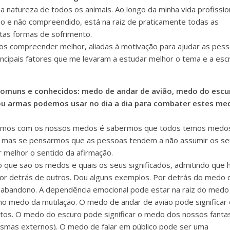
a natureza de todos os animais.
Ao longo da minha vida profissio
 e não compreendido, está na raiz de praticamente todas as
itas formas de sofrimento.
 os compreender melhor, aliadas à motivação para ajudar as pes
ncipais fatores que me levaram a estudar melhor o tema e a esc
comuns e conhecidos: medo de andar de avião, medo do escu
u armas podemos usar no dia a dia para combater estes me
idarmos com os nossos medos é sabermos que todos temos medo
o, mas se pensarmos que as pessoas tendem a não assumir os s
melhor o sentido da afirmação.
 que são os medos e quais os seus significados, admitindo que 
r detrás de outros. Dou alguns exemplos. Por detrás do medo 
 abandono. A dependência emocional pode estar na raiz do medo
o medo da mutilação. O medo de andar de avião pode significar 
tos. O medo do escuro pode significar o medo dos nossos fant
asmas externos). O medo de falar em público pode ser uma