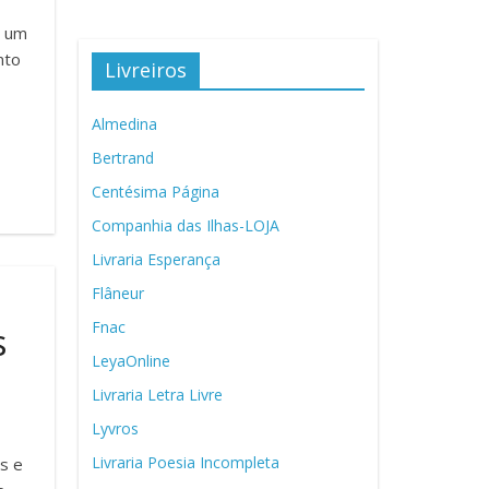
, um
nto
Livreiros
Almedina
Bertrand
Centésima Página
Companhia das Ilhas-LOJA
Livraria Esperança
Flâneur
Fnac
s
LeyaOnline
Livraria Letra Livre
Lyvros
Livraria Poesia Incompleta
as e