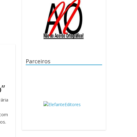
Parceiros
o”
ária
 com
os.