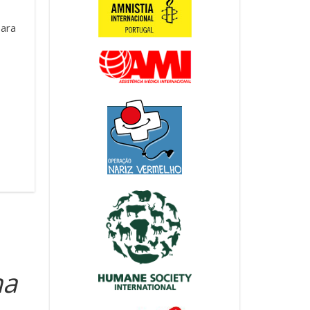
para
ma