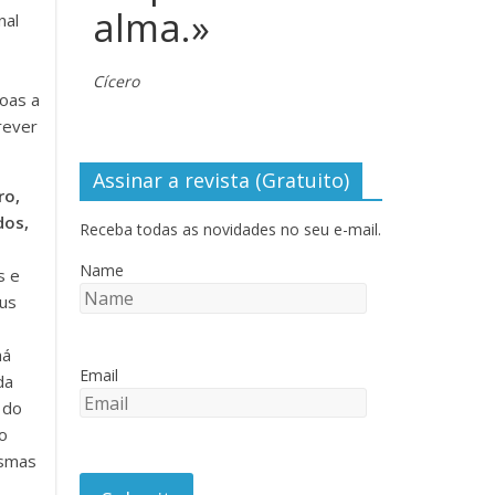
alma.»
nal
Cícero
soas a
rever
Assinar a revista (Gratuito)
ro,
dos,
Receba todas as novidades no seu e-mail.
Name
s e
eus
há
Email
da
 do
o
asmas