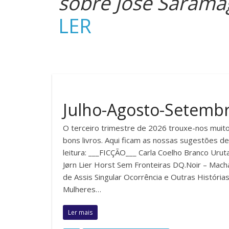
sobre José Sarama
LER
Julho-Agosto-Setemb
O terceiro trimestre de 2026 trouxe-nos muit
bons livros. Aqui ficam as nossas sugestões de
leitura: ___FICÇÃO___ Carla Coelho Branco Urut
Jørn Lier Horst Sem Fronteiras DQ.Noir – Mac
de Assis Singular Ocorrência e Outras História
Mulheres…
Ler mais