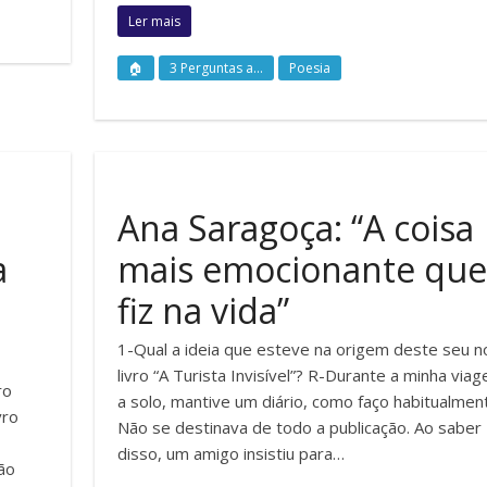
Ler mais
🏠
3 Perguntas a...
Poesia
Ana Saragoça: “A coisa
a
mais emocionante que
fiz na vida”
1-Qual a ideia que esteve na origem deste seu 
livro “A Turista Invisível”? R-Durante a minha via
ro
a solo, mantive um diário, como faço habitualmen
vro
Não se destinava de todo a publicação. Ao saber
disso, um amigo insistiu para…
ão