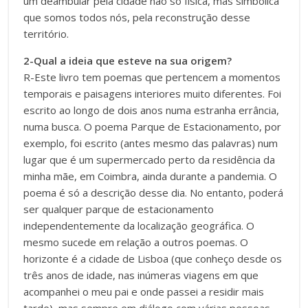
um deambular pela cidade não só física, mas simbólica
que somos todos nós, pela reconstrução desse
território.
2-Qual a ideia que esteve na sua origem?
R-Este livro tem poemas que pertencem a momentos
temporais e paisagens interiores muito diferentes. Foi
escrito ao longo de dois anos numa estranha errância,
numa busca. O poema Parque de Estacionamento, por
exemplo, foi escrito (antes mesmo das palavras) num
lugar que é um supermercado perto da residência da
minha mãe, em Coimbra, ainda durante a pandemia. O
poema é só a descrição desse dia. No entanto, poderá
ser qualquer parque de estacionamento
independentemente da localização geográfica. O
mesmo sucede em relação a outros poemas. O
horizonte é a cidade de Lisboa (que conheço desde os
três anos de idade, nas inúmeras viagens em que
acompanhei o meu pai e onde passei a residir mais
tarde), mas sempre em diálogo com várias pessoas.