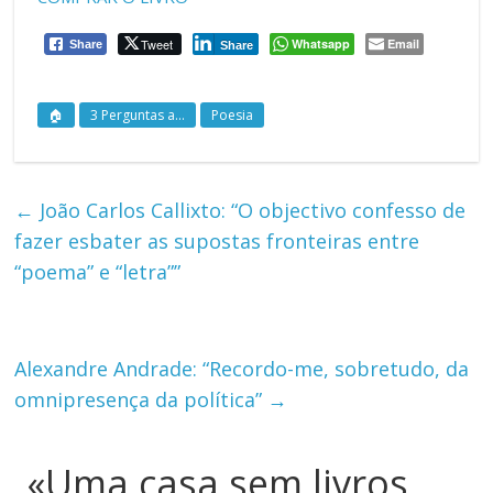
Tweet
Whatsapp
Email
Share
Share
🏠
3 Perguntas a...
Poesia
←
João Carlos Callixto: “O objectivo confesso de
fazer esbater as supostas fronteiras entre
“poema” e “letra””
Alexandre Andrade: “Recordo-me, sobretudo, da
omnipresença da política”
→
«Uma casa sem livros