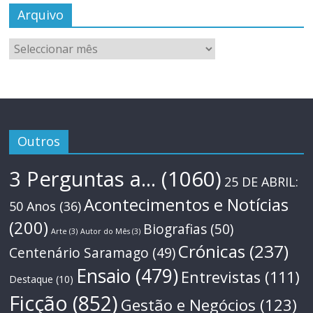
Arquivo
Arquivo
Outros
3 Perguntas a...
(1060)
25 DE ABRIL:
Acontecimentos e Notícias
50 Anos
(36)
(200)
Biografias
(50)
Arte
(3)
Autor do Mês
(3)
Crónicas
(237)
Centenário Saramago
(49)
Ensaio
(479)
Entrevistas
(111)
Destaque
(10)
Ficção
(852)
Gestão e Negócios
(123)