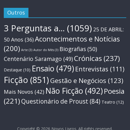
Outros
3 Perguntas a...
(1059)
25 DE ABRIL:
Acontecimentos e Notícias
50 Anos
(36)
(200)
Biografias
(50)
Arte
(3)
Autor do Mês
(3)
Crónicas
(237)
Centenário Saramago
(49)
Ensaio
(479)
Entrevistas
(111)
Destaque
(10)
Ficção
(851)
Gestão e Negócios
(123)
Não Ficção
(492)
Poesia
Mais Novos
(42)
(221)
Questionário de Proust
(84)
Teatro
(12)
Copyright © 2026
Novos Livros
. All rights reserved.