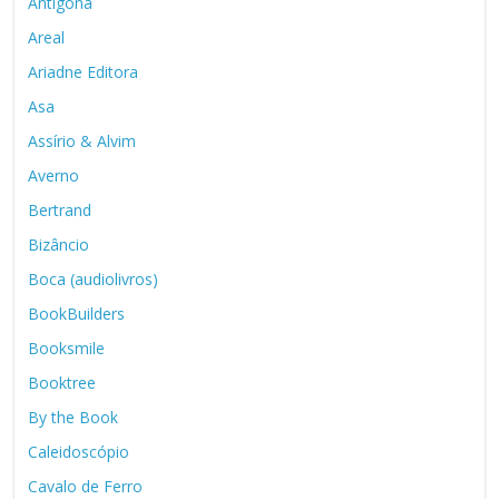
Antígona
Areal
Ariadne Editora
Asa
Assírio & Alvim
Averno
Bertrand
Bizâncio
Boca (audiolivros)
BookBuilders
Booksmile
Booktree
By the Book
Caleidoscópio
Cavalo de Ferro