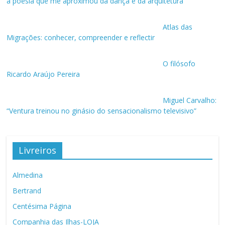
a poesia que me aproximou da dança e da arquitetura”
Atlas das
Migrações: conhecer, compreender e reflectir
O filósofo
Ricardo Araújo Pereira
Miguel Carvalho:
“Ventura treinou no ginásio do sensacionalismo televisivo”
Livreiros
Almedina
Bertrand
Centésima Página
Companhia das Ilhas-LOJA