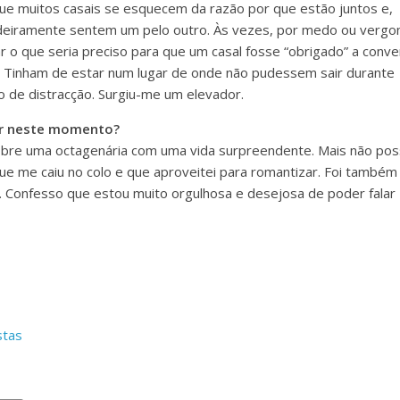
ue muitos casais se esquecem da razão por que estão juntos e,
deiramente sentem um pelo outro. Às vezes, por medo ou vergo
r o que seria preciso para que um casal fosse “obrigado” a conve
o. Tinham de estar num lugar de onde não pudessem sair durante
o de distracção. Surgiu-me um elevador.
er neste momento?
obre uma octagenária com uma vida surpreendente. Mais não po
 que me caiu no colo e que aproveitei para romantizar. Foi também
o. Confesso que estou muito orgulhosa e desejosa de poder falar
stas