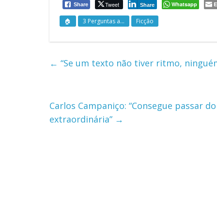
Tweet
Whatsapp
E
Share
Share
🏠
3 Perguntas a...
Ficção
←
“Se um texto não tiver ritmo, ninguém
Carlos Campaniço: “Consegue passar do
extraordinária”
→