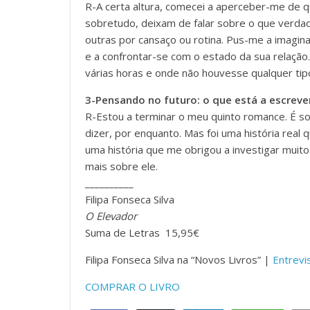
R-A certa altura, comecei a aperceber-me de q
sobretudo, deixam de falar sobre o que verda
outras por cansaço ou rotina. Pus-me a imagina
e a confrontar-se com o estado da sua relaçã
várias horas e onde não houvesse qualquer tip
3-Pensando no futuro: o que está a escrev
R-Estou a terminar o meu quinto romance. É s
dizer, por enquanto. Mas foi uma história real
uma história que me obrigou a investigar muit
mais sobre ele.
__________
Filipa Fonseca Silva
O Elevador
Suma de Letras 15,95€
Filipa Fonseca Silva na “Novos Livros” |
Entrevi
COMPRAR O LIVRO