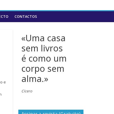
ECTO
CONTACTOS
«Uma casa
sem livros
é como um
corpo sem
alma.»
vo e
Cícero
m
Assinar a revista (Gratuito)