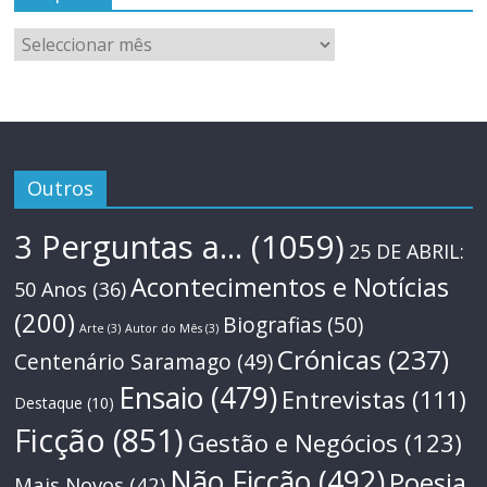
Arquivo
Outros
3 Perguntas a...
(1059)
25 DE ABRIL:
Acontecimentos e Notícias
50 Anos
(36)
(200)
Biografias
(50)
Arte
(3)
Autor do Mês
(3)
Crónicas
(237)
Centenário Saramago
(49)
Ensaio
(479)
Entrevistas
(111)
Destaque
(10)
Ficção
(851)
Gestão e Negócios
(123)
Não Ficção
(492)
Poesia
Mais Novos
(42)