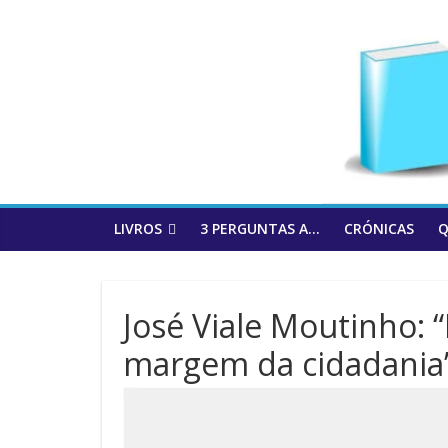
to
content
LIVROS
3 PERGUNTAS A…
CRÓNICAS
Q
José Viale Moutinho: 
margem da cidadania