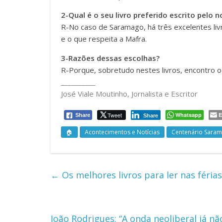
2-Qual é o seu livro preferido escrito pelo 
R-No caso de Saramago, há três excelentes liv
e o que respeita a Mafra.
3-Razões dessas escolhas?
R-Porque, sobretudo nestes livros, encontro o
__________
José Viale Moutinho, Jornalista e Escritor
Tweet
Whatsapp
E
Share
Share
🏠
Acontecimentos e Notícias
Centenário Sara
←
Os melhores livros para ler nas férias
João Rodrigues: “A onda neoliberal já nã