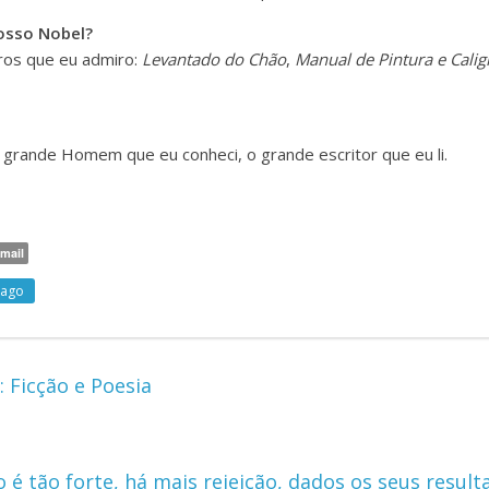
nosso Nobel?
ros que eu admiro:
Levantado do Chão
,
Manual de Pintura e Calig
 grande Homem que eu conheci, o grande escritor que eu li.
mail
mago
: Ficção e Poesia
o é tão forte, há mais rejeição, dados os seus result