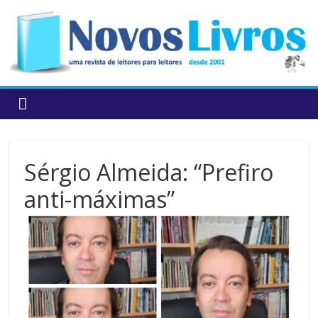
to
content
Sérgio Almeida: “Prefiro
anti-máximas”