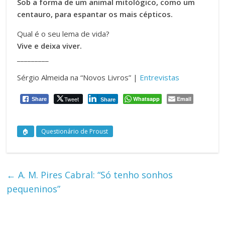
Sob a forma de um animal mitológico, como um
centauro, para espantar os mais cépticos.
Qual é o seu lema de vida?
Vive e deixa viver.
_________
Sérgio Almeida na “Novos Livros” |
Entrevistas
Tweet
Whatsapp
Email
Share
Share
🏠
Questionário de Proust
←
A. M. Pires Cabral: “Só tenho sonhos
pequeninos”